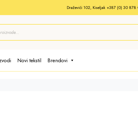
Draževići 102, Kiseljak +387 (0) 30 87
zvodi
Novi tekstil
Brendovi