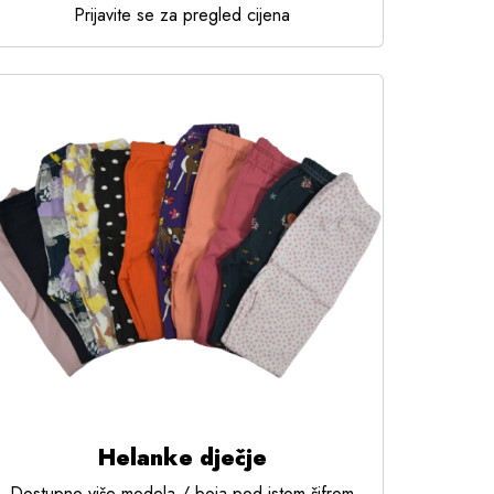
Prijavite se za pregled cijena
Helanke dječje
Dostupno više modela / boja pod istom šifrom