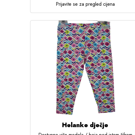
Prijavite se za pregled cijena
Helanke dječje
Dostupno više modela / boja pod istom šifrom