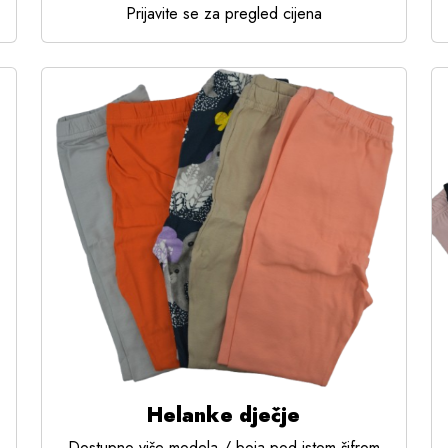
Prijavite se za pregled cijena
Helanke dječje
Dostupno više modela / boja pod istom šifrom