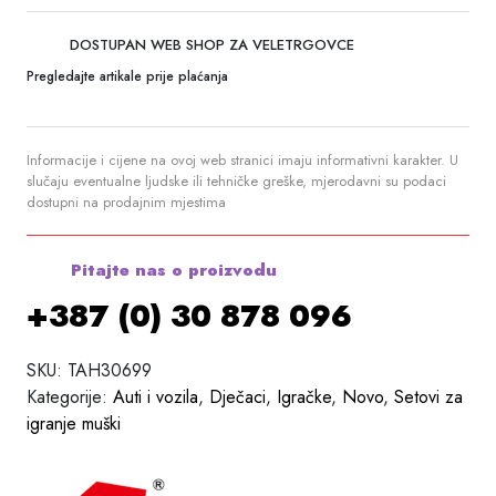
DOSTUPAN WEB SHOP ZA VELETRGOVCE
Pregledajte artikale prije plaćanja
Informacije i cijene na ovoj web stranici imaju informativni karakter. U
slučaju eventualne ljudske ili tehničke greške, mjerodavni su podaci
dostupni na prodajnim mjestima
Pitajte nas o proizvodu
+387 (0) 30 878 096
SKU:
TAH30699
Kategorije:
Auti i vozila
,
Dječaci
,
Igračke
,
Novo
,
Setovi za
igranje muški