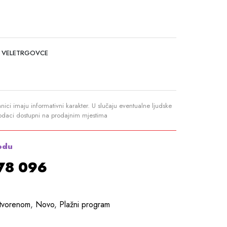
 VELETRGOVCE
anici imaju informativni karakter. U slučaju eventualne ljudske
podaci dostupni na prodajnim mjestima
odu
878 096
otvorenom
,
Novo
,
Plažni program