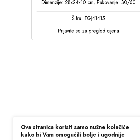
Dimenzije: 28x24x10 cm, Pakovanje: 30/60
Šifra: TGJ41415
Prijavite se za pregled cijena
Ova stranica koristi samo nužne kolačiće
kako bi Vam omogućili bolje i ugodnije