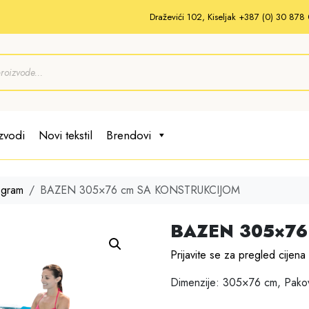
Draževići 102, Kiseljak +387 (0) 30 87
zvodi
Novi tekstil
Brendovi
ogram
BAZEN 305×76 cm SA KONSTRUKCIJOM
BAZEN 305×76
Prijavite se za pregled cijena
Dimenzije: 305×76 cm, Pakov