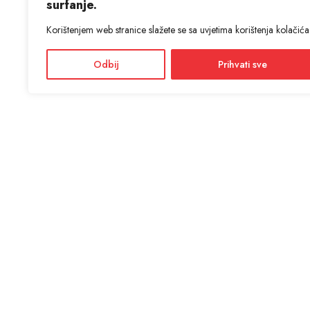
surfanje.
Korištenjem web stranice slažete se sa uvjetima korištenja kolačića
Odbij
Prihvati sve
KON
ANTIĆ d
Adres
Facebook
Dražević
Instagram
Radno
Ponedjel
Informacije i cijene na ovoj web stranici imaju informativni
karakter. U slučaju eventualne ljudske ili tehničke greške,