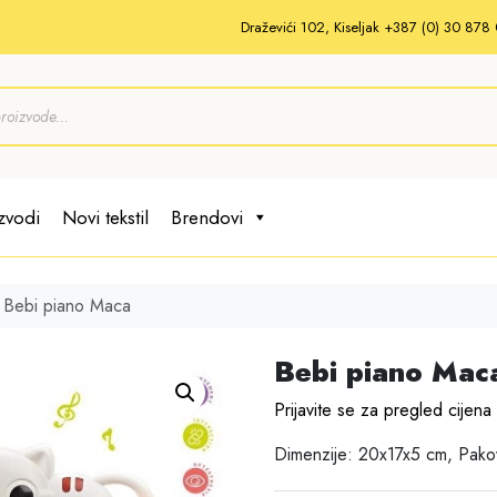
Draževići 102, Kiseljak +387 (0) 30 87
zvodi
Novi tekstil
Brendovi
Bebi piano Maca
Bebi piano Mac
Prijavite se za pregled cijena
Dimenzije: 20x17x5 cm, Pako