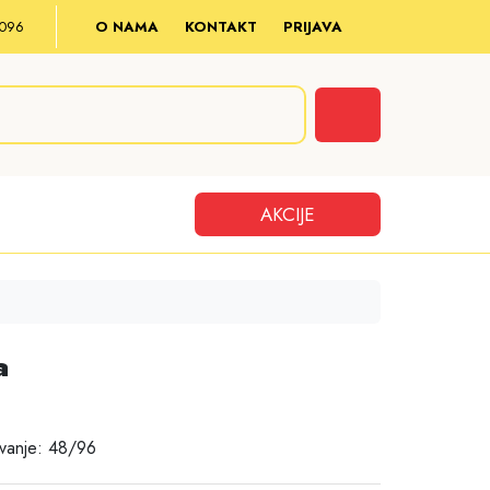
8 096
O NAMA
KONTAKT
PRIJAVA
Cart
AKCIJE
a
vanje: 48/96