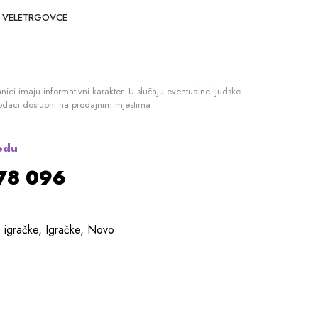
 VELETRGOVCE
anici imaju informativni karakter. U slučaju eventualne ljudske
podaci dostupni na prodajnim mjestima
odu
878 096
 igračke
,
Igračke
,
Novo