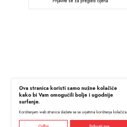
Prijavite se za pregled cijena
Ova stranica koristi samo nužne kolačiće
kako bi Vam omogućili bolje i ugodnije
surfanje.
Korištenjem web stranice slažete se sa uvjetima korištenja kolačića
Odbij
Prihvati sve