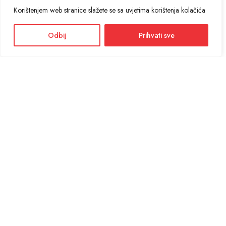
Korištenjem web stranice slažete se sa uvjetima korištenja kolačića
Odbij
Prihvati sve
Facebook
Instagram
Informacije i cijene na ovoj web stranici imaju informativni karakter. U slučaju
eventualne ljudske ili tehničke greške, mjerodavni su podaci dostupni na prodajnim
mjestima