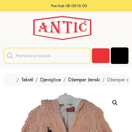
Skip to content
Pon-Sub 08:00-16:00
P
r
Men
o
Cart
d
u
c
t
Home
Tekstil
Djevojčice
Džemper ženski
Džemper dječ
s
s
e
a
r
c
h