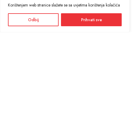
Korištenjem web stranice slažete se sa uvjetima korištenja kolačića
Odbij
Prihvati sve
Facebook
Instagram
Informacije i cijene na ovoj web stranici imaju informativni karakter. U slučaju
eventualne ljudske ili tehničke greške, mjerodavni su podaci dostupni na prodajnim
mjestima