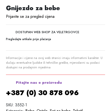
Gnijezdo za bebe
Prijavite se za pregled cijena
DOSTUPAN WEB SHOP ZA VELETRGOVCE
Pregledajte artikale prije plaćanja
Informacije i cijene na ovoj web stranici imaju informativni karakter. U
slučaju eventualne ljudske ili tehničke greške, mjerodavni su podaci
dostupni na prodajnim mjestima
Pitajte nas o proizvodu
+387 (0) 30 878 096
SKU:
3552-1
Kategorije:
Bebe
,
Ostalo
,
Set za bebe
,
Tekstil