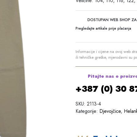
Veličine: 104, 110, 116, 122,
DOSTUPAN WEB SHOP ZA
Pregledajte artikale prije plaćanja
Informacije i cijene na ovoj web str
ili tehničke greške, mjerodavni su 
Pitajte nas o proizv
+387 (0) 30 
SKU:
2113-4
Kategorije:
Djevojčice
,
Helan