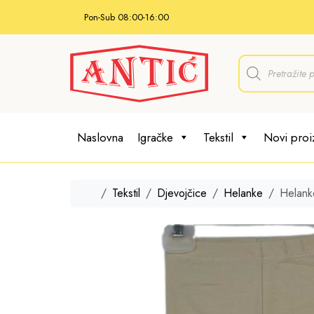
Skip to content
Pon-Sub 08:00-16:00
P
r
o
d
u
c
t
Naslovna
Igračke
Tekstil
Novi proi
s
s
e
a
r
Home
Tekstil
Djevojčice
Helanke
Helank
c
h