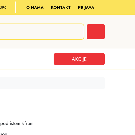
8 096
O NAMA
KONTAKT
PRIJAVA
Cart
AKCIJE
pod istom šifrom