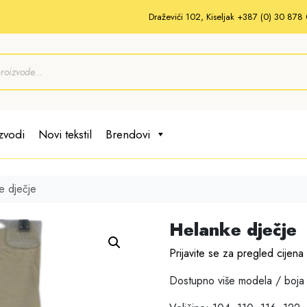
Draževići 102, Kiseljak +387 (0) 30 87
zvodi
Novi tekstil
Brendovi
e dječje
Helanke dječje
Prijavite se za pregled cijena
Dostupno više modela / boja 