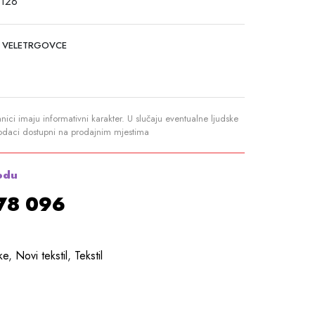
 128
 VELETRGOVCE
anici imaju informativni karakter. U slučaju eventualne ljudske
podaci dostupni na prodajnim mjestima
odu
878 096
ke
,
Novi tekstil
,
Tekstil