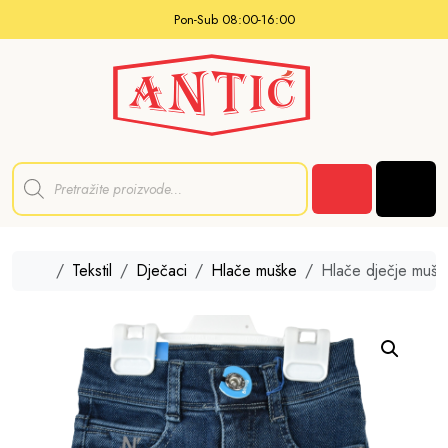
Skip to content
Pon-Sub 08:00-16:00
P
r
Men
o
Cart
d
u
c
t
Home
Tekstil
Dječaci
Hlače muške
Hlače dječje mušk
s
s
e
a
r
c
h