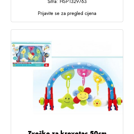
Šifra: HSP1329763
Prijavite se za pregled cijena
Zvečke za krevetac 50cm