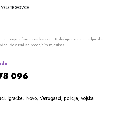
 VELETRGOVCE
anici imaju informativni karakter. U slučaju eventualne ljudske
podaci dostupni na prodajnim mjestima
odu
878 096
aci
,
Igračke
,
Novo
,
Vatrogasci, policija, vojska