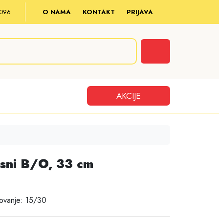
8 096
O NAMA
KONTAKT
PRIJAVA
Cart
AKCIJE
sni B/O, 33 cm
ovanje: 15/30