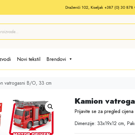
Draževići 102, Kiseljak +387 (0) 30 87
zvodi
Novi tekstil
Brendovi
n vatrogasni B/O, 33 cm
Kamion vatroga
Prijavite se za pregled cijena
Dimenzije: 33x19x12 cm, Pak