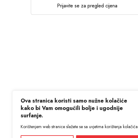
Prijavite se za pregled cijena
Ova stranica koristi samo nužne kolačiće
kako bi Vam omogućili bolje i ugodnije
surfanje.
Korištenjem web stranice slažete se sa uvjetima korištenja kolačića