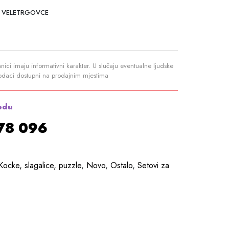
 VELETRGOVCE
anici imaju informativni karakter. U slučaju eventualne ljudske
podaci dostupni na prodajnim mjestima
odu
878 096
Kocke, slagalice, puzzle
,
Novo
,
Ostalo
,
Setovi za