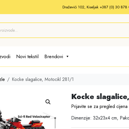
Draževići 102, Kiseljak +387 (0) 30 87
zvodi
Novi tekstil
Brendovi
zle
Kocke slagalice, Motocikl 281/1
Kocke slagalice
Prijavite se za pregled cijena
Dimenzije: 32x23x4 cm, Pak