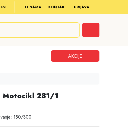
8 096
O NAMA
KONTAKT
PRIJAVA
Cart
AKCIJE
, Motocikl 281/1
ovanje: 150/300