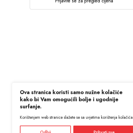
Prijavite se za pregled cijena
Ova stranica koristi samo nužne kolačiće
kako bi Vam omogućili bolje i ugodnije
surfanje.
Korištenjem web stranice slažete se sa uvjetima korištenja kolačića
Odbij
Prihvati sve