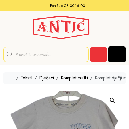
Skip to content
Pon-Sub 08:00-16:00
P
r
Men
o
Cart
d
u
c
t
Home
Tekstil
Dječaci
Komplet muški
Komplet dječji mu
s
s
e
a
r
c
h