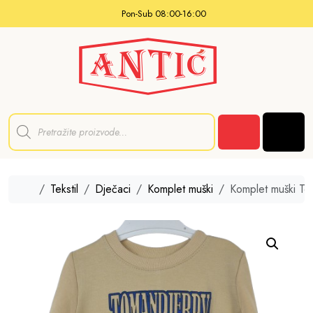
Skip to content
Pon-Sub 08:00-16:00
P
r
Men
o
Cart
d
u
c
t
Home
Tekstil
Dječaci
Komplet muški
Komplet muški To
s
s
e
a
r
c
h