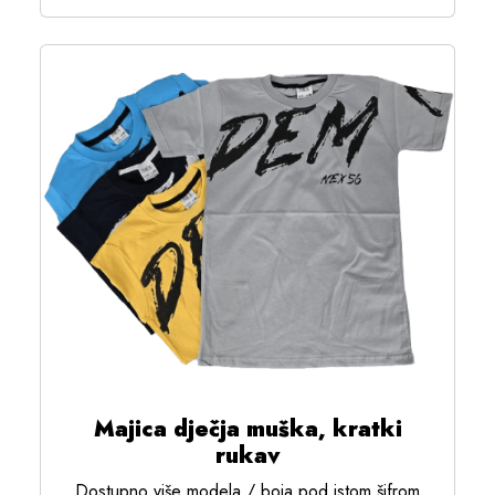
Majica dječja muška, kratki
rukav
Dostupno više modela / boja pod istom šifrom