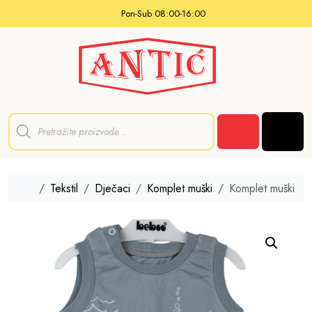
Skip to content
Pon-Sub 08:00-16:00
P
r
Men
o
Cart
d
u
c
t
Home
Tekstil
Dječaci
Komplet muški
Komplet muški
s
s
e
a
r
c
h