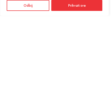
Odbij
Prihvati sve
Facebook
Instagram
Informacije i cijene na ovoj web stranici imaju informativni karakter. U slučaju
eventualne ljudske ili tehničke greške, mjerodavni su podaci dostupni na prodajnim
mjestima
KONTAKT