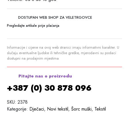
DOSTUPAN WEB SHOP ZA VELETRGOVCE
Pregledajte artikale prije plaćanja
Informacije i cijene na ovoj web stranici imaju informativni karakter. U
slučaju eventualne ljudske ili tehničke greške, mjerodavni su podaci
dostupni na prodajnim mjestima
Pitajte nas o proizvodu
+387 (0) 30 878 096
SKU:
2378
Kategorije:
Dječaci
,
Novi tekstil
,
Šorc muški
,
Tekstil