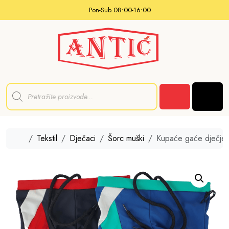
Skip to content
Pon-Sub 08:00-16:00
P
r
Men
o
Cart
d
u
c
t
Home
Tekstil
Dječaci
Šorc muški
Kupaće gaće dječje
s
s
e
a
r
c
h