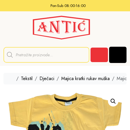
Skip to content
Pon-Sub 08:00-16:00
P
r
Men
o
Cart
d
u
c
t
Home
Tekstil
Dječaci
Majica kratki rukav muška
Majica
s
s
e
a
r
c
h