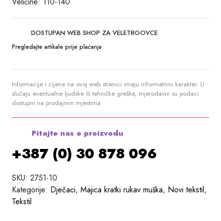
Veličine: 110-140
DOSTUPAN WEB SHOP ZA VELETRGOVCE
Pregledajte artikale prije plaćanja
Informacije i cijene na ovoj web stranici imaju informativni karakter. U
slučaju eventualne ljudske ili tehničke greške, mjerodavni su podaci
dostupni na prodajnim mjestima
Pitajte nas o proizvodu
+387 (0) 30 878 096
SKU:
2751-10
Kategorije:
Dječaci
,
Majica kratki rukav muška
,
Novi tekstil
,
Tekstil