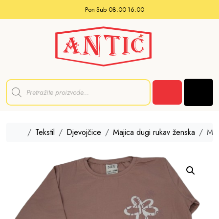
Skip to content
Pon-Sub 08:00-16:00
P
r
Men
o
Cart
d
u
c
t
Home
Tekstil
Djevojčice
Majica dugi rukav ženska
Maj
s
s
e
a
r
c
h