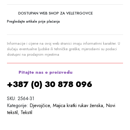
DOSTUPAN WEB SHOP ZA VELETRGOVCE
Pregledajte artikale prije plaćanja
Informacije i cijene na ovoj web stranici imaju informativni karakter. U
slučaju eventualne ljudske ili tehničke greške, mjerodavni su podaci
dostupni na prodajnim mjestima
Pitajte nas o proizvodu
+387 (0) 30 878 096
SKU:
2564-31
Kategorije:
Djevojčice
,
Majica kratki rukav ženska
,
Novi
tekstil
,
Tekstil