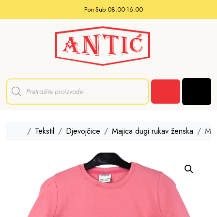
Skip to content
Pon-Sub 08:00-16:00
P
r
Men
o
Cart
d
u
c
t
Home
Tekstil
Djevojčice
Majica dugi rukav ženska
Maj
s
s
e
a
r
c
h