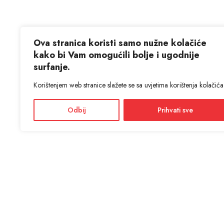
Ova stranica koristi samo nužne kolačiće
kako bi Vam omogućili bolje i ugodnije
surfanje.
Korištenjem web stranice slažete se sa uvjetima korištenja kolačića
Odbij
Prihvati sve
KON
ANTIĆ d