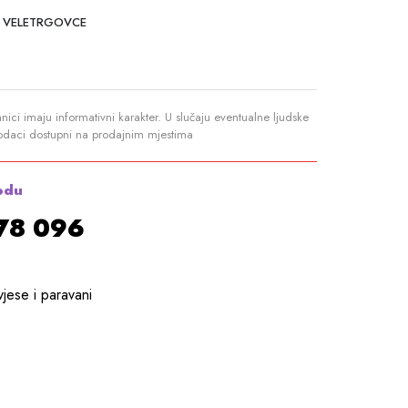
 VELETRGOVCE
anici imaju informativni karakter. U slučaju eventualne ljudske
podaci dostupni na prodajnim mjestima
odu
878 096
vjese i paravani