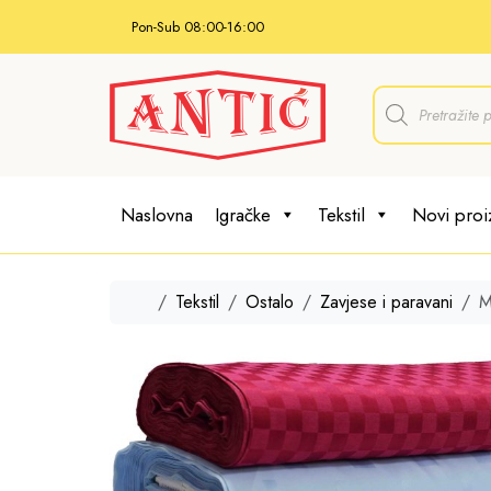
Skip to content
Pon-Sub 08:00-16:00
P
r
o
d
u
c
t
Naslovna
Igračke
Tekstil
Novi proi
s
s
e
a
r
Home
Tekstil
Ostalo
Zavjese i paravani
M
c
h