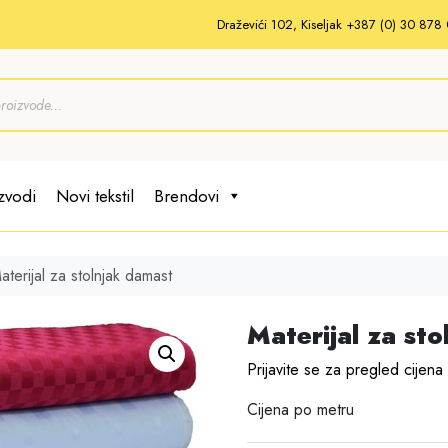
Draževići 102, Kiseljak +387 (0) 30 87
zvodi
Novi tekstil
Brendovi
aterijal za stolnjak damast
Materijal za st
Prijavite se za pregled cijena
Cijena po metru