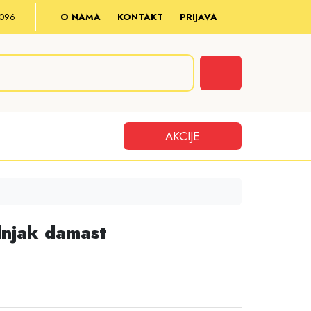
8 096
O NAMA
KONTAKT
PRIJAVA
Cart
AKCIJE
olnjak damast