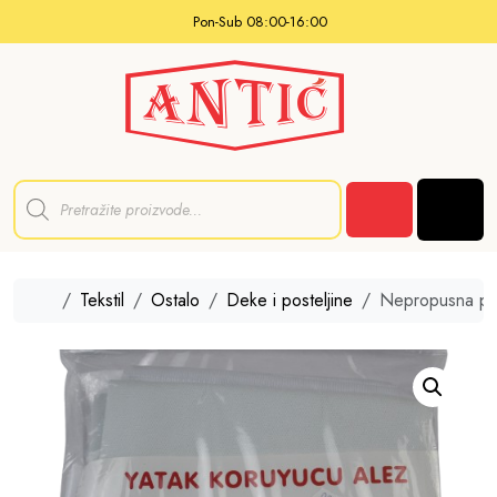
Skip to content
Pon-Sub 08:00-16:00
P
r
Men
o
Cart
d
u
c
t
Home
Tekstil
Ostalo
Deke i posteljine
Nepropusna p
s
s
e
a
r
c
h