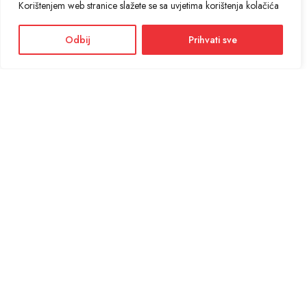
Korištenjem web stranice slažete se sa uvjetima korištenja kolačića
Odbij
Prihvati sve
Facebook
Instagram
Informacije i cijene na ovoj web stranici imaju informativni karakter. U slučaju
eventualne ljudske ili tehničke greške, mjerodavni su podaci dostupni na prodajnim
mjestima
KONTAKT