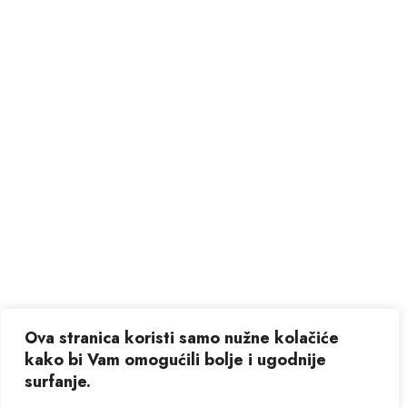
Ova stranica koristi samo nužne kolačiće
kako bi Vam omogućili bolje i ugodnije
surfanje.