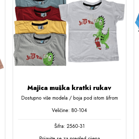
Majica muška kratki rukav
Dostupno više modela / boja pod istom šifrom
Veličine: 80-104
Šifra: 2560-31
Prijavite se za pregled cijena