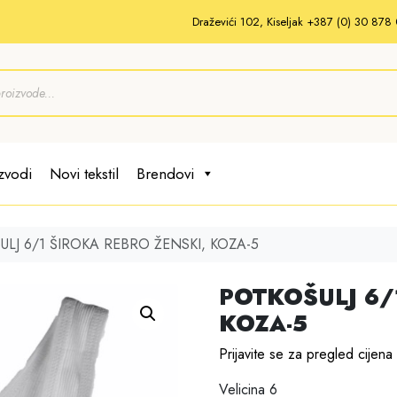
Draževići 102, Kiseljak +387 (0) 30 87
zvodi
Novi tekstil
Brendovi
LJ 6/1 ŠIROKA REBRO ŽENSKI, KOZA-5
POTKOŠULJ 6/
KOZA-5
Prijavite se za pregled cijena
Velicina 6