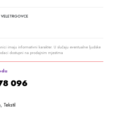
 VELETRGOVCE
anici imaju informativni karakter. U slučaju eventualne ljudske
podaci dostupni na prodajnim mjestima
odu
878 096
a
,
Tekstil