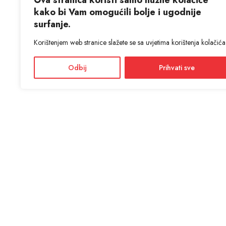
Ova stranica koristi samo nužne kolačiće
kako bi Vam omogućili bolje i ugodnije
surfanje.
Korištenjem web stranice slažete se sa uvjetima korištenja kolačića
Odbij
Prihvati sve
KON
ANTIĆ d
Adres
Facebook
Dražević
Instagram
Radno