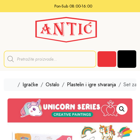
Skip to content
Pon-Sub 08:00-16:00
P
r
Men
o
Cart
d
u
c
t
Home
Igračke
Ostalo
Plastelin i igre stvaranja
Set za 
s
s
e
a
r
c
h