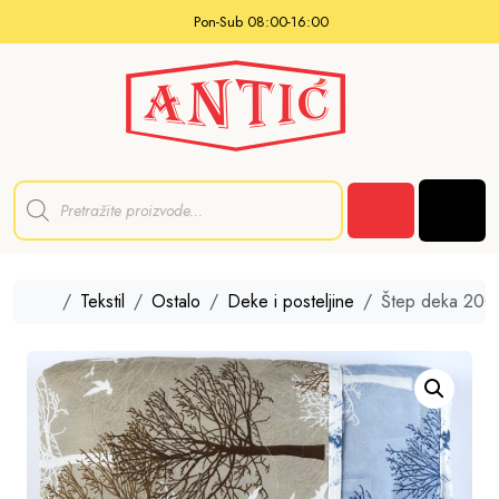
Skip to content
Pon-Sub 08:00-16:00
P
r
Men
o
Cart
d
u
c
t
Home
Tekstil
Ostalo
Deke i posteljine
Štep deka 20
s
s
e
a
r
c
h