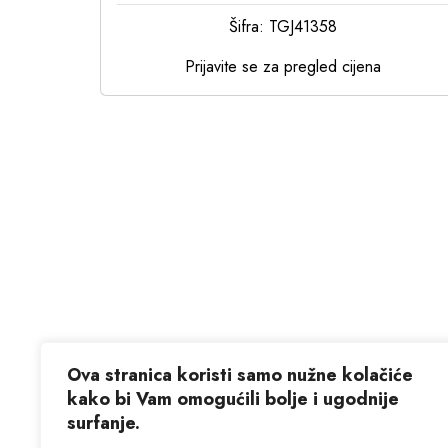
Šifra: TGJ41358
Prijavite se za pregled cijena
Ova stranica koristi samo nužne kolačiće
kako bi Vam omogućili bolje i ugodnije
surfanje.