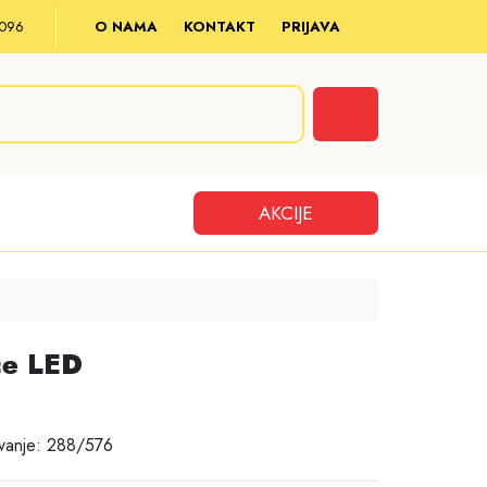
8 096
O NAMA
KONTAKT
PRIJAVA
Cart
AKCIJE
ice LED
vanje: 288/576