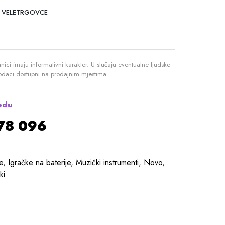
 VELETRGOVCE
anici imaju informativni karakter. U slučaju eventualne ljudske
podaci dostupni na prodajnim mjestima
odu
878 096
e
,
Igračke na baterije
,
Muzički instrumenti
,
Novo
,
ki