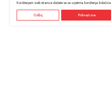
Korištenjem web stranice slažete se sa uvjetima korištenja kolačića
Odbij
Prihvati sve
KON
ANTIĆ d
Adres
Facebook
Dražević
Instagram
Radno
Ponedjel
Informacije i cijene na ovoj web stranici imaju informativni
karakter. U slučaju eventualne ljudske ili tehničke greške,
mjerodavni su podaci dostupni na prodajnim mjestima
SSL si