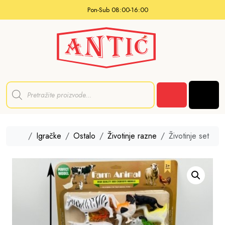
Skip to content
Pon-Sub 08:00-16:00
P
r
Men
o
Cart
d
u
c
t
Home
Igračke
Ostalo
Životinje razne
Životinje set
s
s
e
a
r
c
h