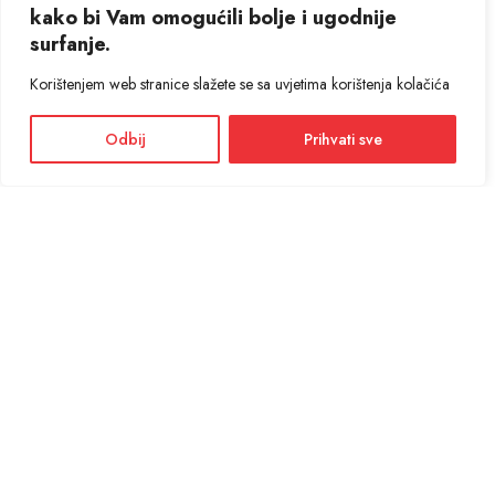
kako bi Vam omogućili bolje i ugodnije
surfanje.
Korištenjem web stranice slažete se sa uvjetima korištenja kolačića
Odbij
Prihvati sve
Facebook
Instagram
Informacije i cijene na ovoj web stranici imaju informativni karakter. U slučaju
eventualne ljudske ili tehničke greške, mjerodavni su podaci dostupni na prodajnim