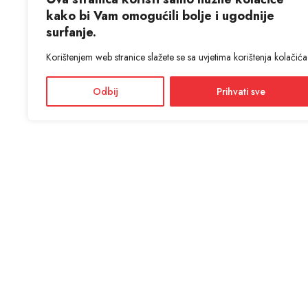
kako bi Vam omogućili bolje i ugodnije
surfanje.
Korištenjem web stranice slažete se sa uvjetima korištenja kolačića
Odbij
Prihvati sve
KON
ANTIĆ d
Adres
Facebook
Dražević
Instagram
Radno