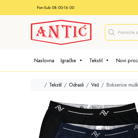
Skip to content
Pon-Sub 08:00-16:00
P
r
o
d
u
c
t
Naslovna
Igračke
Tekstil
Novi proi
s
s
e
a
r
Home
Tekstil
Odrasli
Veš
Bokserice muš
c
h