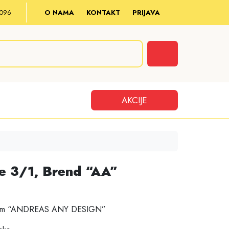
8 096
O NAMA
KONTAKT
PRIJAVA
Cart
AKCIJE
e 3/1, Brend “AA”
ndom “ANDREAS ANY DESIGN”