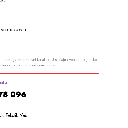
ska
 VELETRGOVCE
anici imaju informativni karakter. U slučaju eventualne ljudske
podaci dostupni na prodajnim mjestima
odu
878 096
li
,
Tekstil
,
Veš