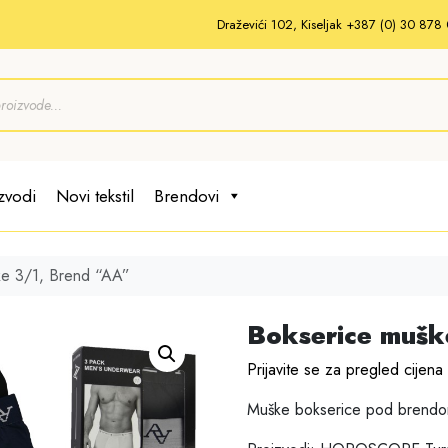
Draževići 102, Kiseljak +387 (0) 30 87
zvodi
Novi tekstil
Brendovi
ke 3/1, Brend “AA”
Bokserice mušk
Prijavite se za pregled cijena
Muške bokserice pod bre