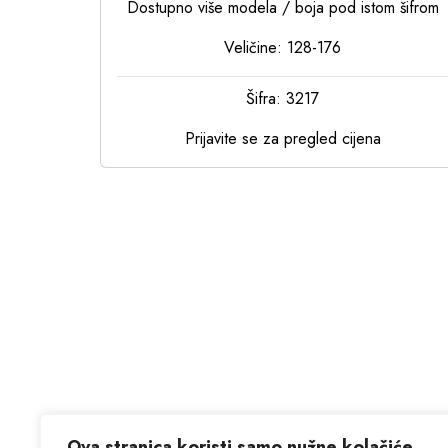
Dostupno više modela / boja pod istom šifrom
Veličine: 128-176
Šifra: 3217
Prijavite se za pregled cijena
Ova stranica koristi samo nužne kolačiće