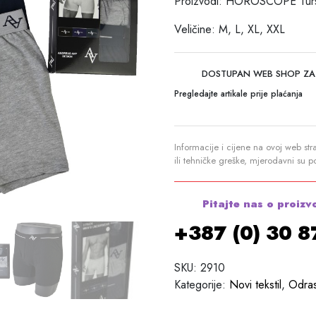
Proizvodi: HOROSCOPE Tur
Veličine: M, L, XL, XXL
DOSTUPAN WEB SHOP ZA
Pregledajte artikale prije plaćanja
Informacije i cijene na ovoj web str
ili tehničke greške, mjerodavni su 
Pitajte nas o proizv
+387 (0) 30 
SKU:
2910
Kategorije:
Novi tekstil
,
Odras