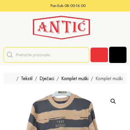
Skip to content
Pon-Sub 08:00-16:00
P
r
Men
o
Cart
d
u
c
t
Home
Tekstil
Dječaci
Komplet muški
Komplet muški
s
s
e
a
r
c
h