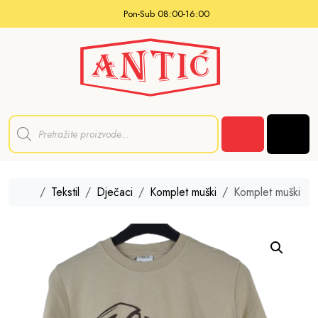
Skip to content
Pon-Sub 08:00-16:00
P
r
Men
o
Cart
d
u
c
t
Home
Tekstil
Dječaci
Komplet muški
Komplet muški
s
s
e
a
r
c
h