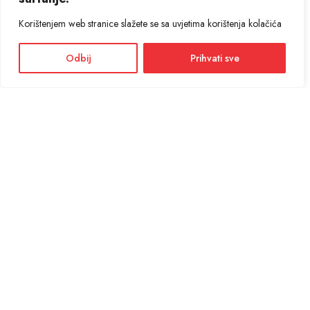
Korištenjem web stranice slažete se sa uvjetima korištenja kolačića
Odbij
Prihvati sve
Facebook
Instagram
Informacije i cijene na ovoj web stranici imaju informativni karakter. U slučaju
eventualne ljudske ili tehničke greške, mjerodavni su podaci dostupni na prodajnim
mjestima