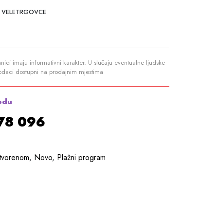
 VELETRGOVCE
anici imaju informativni karakter. U slučaju eventualne ljudske
podaci dostupni na prodajnim mjestima
odu
878 096
otvorenom
,
Novo
,
Plažni program