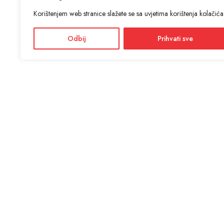
Korištenjem web stranice slažete se sa uvjetima korištenja kolačića
Odbij
Prihvati sve
KON
ANTIĆ d
Adres
Facebook
Dražević
Instagram
Radno
Ponedjel
Informacije i cijene na ovoj web stranici imaju informativni
karakter. U slučaju eventualne ljudske ili tehničke greške,
mjerodavni su podaci dostupni na prodajnim mjestima