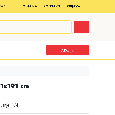
8 096
O NAMA
KONTAKT
PRIJAVA
Cart
AKCIJE
1×191 cm
vanje: 1/4