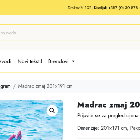
Draževići 102, Kiseljak +387 (0) 30 87
zvodi
Novi tekstil
Brendovi
ogram
Madrac zmaj 201×191 cm
Madrac zmaj 20
Prijavite se za pregled cijena
Dimenzije: 201×191 cm, Pako