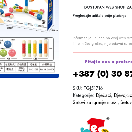
DOSTUPAN WEB SHOP ZA
Pregledajte artikale prije plaćanja
Informacije i cijene na ovoj web str
ili tehničke greške, mjerodavni su 
Pitajte nas o proizv
+387 (0) 30 
SKU:
TGJ51716
Kategorije:
Dječaci
,
Djevojči
Setovi za igranje muški
,
Setov