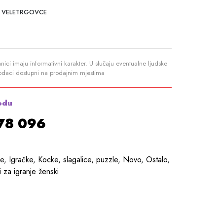
 VELETRGOVCE
anici imaju informativni karakter. U slučaju eventualne ljudske
podaci dostupni na prodajnim mjestima
odu
878 096
ce
,
Igračke
,
Kocke, slagalice, puzzle
,
Novo
,
Ostalo
,
i za igranje ženski