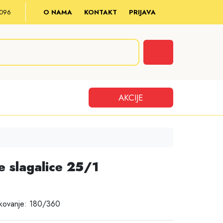
8 096
O NAMA
KONTAKT
PRIJAVA
Cart
AKCIJE
 slagalice 25/1
akovanje: 180/360