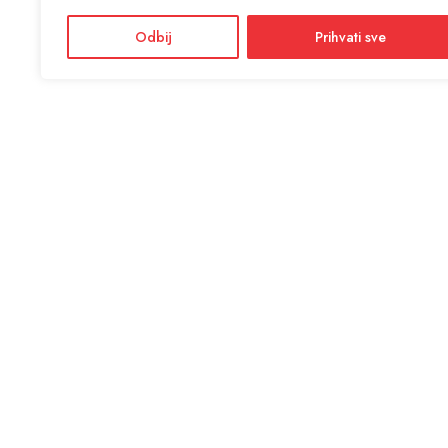
Odbij
Prihvati sve
KON
ANTIĆ d
Adres
Facebook
Dražević
Instagram
Radno
Ponedjel
Informacije i cijene na ovoj web stranici imaju informativni
karakter. U slučaju eventualne ljudske ili tehničke greške,
mjerodavni su podaci dostupni na prodajnim mjestima
SSL si