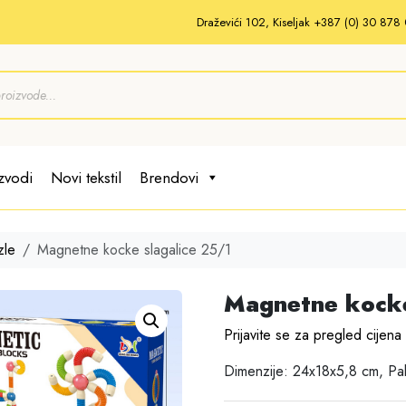
Draževići 102, Kiseljak +387 (0) 30 87
zvodi
Novi tekstil
Brendovi
zle
Magnetne kocke slagalice 25/1
Magnetne kocke
Prijavite se za pregled cijena
Dimenzije: 24x18x5,8 cm, P